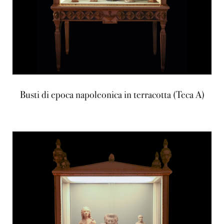
Busti di epoca napoleonica in terracotta (Teca A)