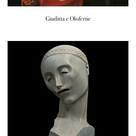
Giuditta e Oloferne