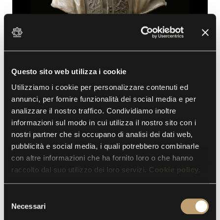
Questo sito web utilizza i cookie
Utilizziamo i cookie per personalizzare contenuti ed
Busto di Papa Clemente X Altieri
annunci, per fornire funzionalità dei social media e per
analizzare il nostro traffico. Condividiamo inoltre
informazioni sul modo in cui utilizza il nostro sito con i
nostri partner che si occupano di analisi dei dati web,
pubblicità e social media, i quali potrebbero combinarle
con altre informazioni che ha fornito loro o che hanno
raccolto dal suo utilizzo dei loro servizi.
Cookie policy.
S
Necessari
e
l