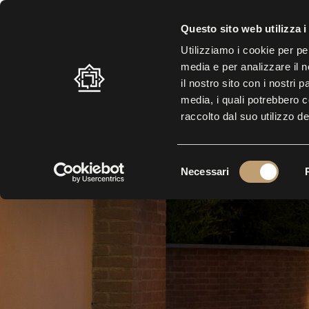
Questo sito web utilizza i
LABIRINTO
VISITA
MO
Utilizziamo i cookie per pe
media e per analizzare il n
il nostro sito con i nostri 
media, i quali potrebbero 
raccolto dal suo utilizzo de
S
Necessari
e
l
e
z
i
o
n
e