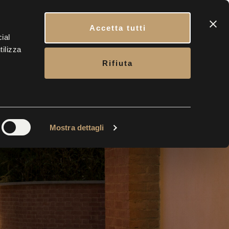
CONTATTI
BIGLIETTERIA
Accetta tutti
ial
tilizza
Rifiuta
Mostra dettagli