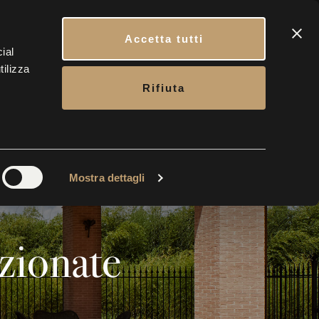
ATTI
CARRELLO
PRENOTA IL TUO INGRESSO
ITA
Accetta tutti
ial
tilizza
CONTATTI
BIGLIETTERIA
Rifiuta
Mostra dettagli
nzionate