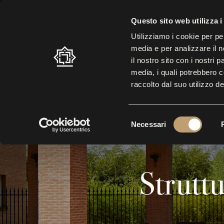
ORARIO ESTIVO: 10.30 – 19.00 |
ULTIMO INGRESSO: 17.30
| BIGL
Questo sito web utilizza i
Utilizziamo i cookie per pe
media e per analizzare il n
LABIRINTO
VISITA
MO
il nostro sito con i nostri 
media, i quali potrebbero 
raccolto dal suo utilizzo de
S
Necessari
e
l
e
z
Struttu
i
o
n
e