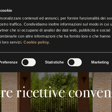
IETTERIA APERTA FINO ALLE 17.30
CONT
 cookie
rsonalizzare contenuti ed annunci, per fornire funzionalità dei soc
ostro traffico. Condividiamo inoltre informazioni sul modo in cui u
STRE
EVENTI
INIZIATIVE
SUITES
GALLERY
partner che si occupano di analisi dei dati web, pubblicità e social
combinarle con altre informazioni che ha fornito loro o che hanno
i loro servizi.
Cookie policy.
Preferenze
Statistiche
Marketing
re ricettive conve