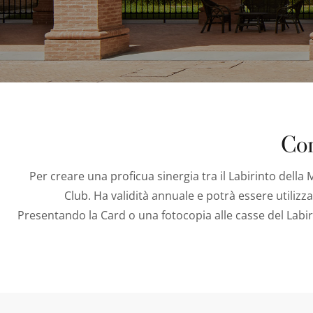
d
e
l
c
o
n
s
e
Con
n
s
o
Per creare una proficua sinergia tra il Labirinto della 
Club. Ha validità annuale e potrà essere utilizz
Presentando la Card o una fotocopia alle casse del Labirin