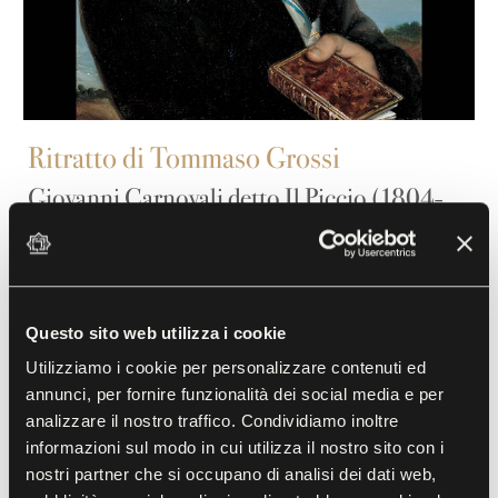
Ritratto di Tommaso Grossi
Giovanni Carnovali detto Il Piccio (1804-
1873)
1826, Olio su tela
Del poeta e scrittore milanese Tommaso Grossi
Questo sito web utilizza i cookie
(1790-1853), autore del celebre romanzo storico
Utilizziamo i cookie per personalizzare contenuti ed
Marco Visconti
e del poema
I Lombardi alla prima
annunci, per fornire funzionalità dei social media e per
crociata
, questo è uno dei più noti ritratti, non solo
analizzare il nostro traffico. Condividiamo inoltre
informazioni sul modo in cui utilizza il nostro sito con i
per la vicinanza estetica dell’esito, ma anche per la
nostri partner che si occupano di analisi dei dati web,
fama dell’autore, Tommaso Carnovali, che lo firmò e