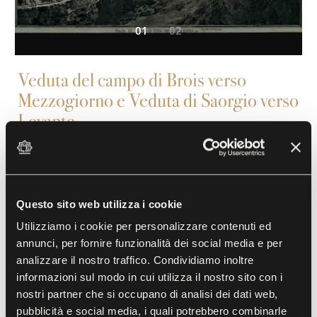
01
02
Veduta del campo di Brois verso
Mezzogiorno e Veduta di Saorgio verso
Levante
Giuseppe Pietro Bagetti (1764-1831)
XVIII secolo, Acquerello su carta con rialzi
di goauche
Questo sito web utilizza i cookie
Utilizziamo i cookie per personalizzare contenuti ed
Rimasta a lungo nell'ombra, l'opera di Bagetti è oggi
annunci, per fornire funzionalità dei social media e per
al centro di un rinnovato interesse dovuto allo
analizzare il nostro traffico. Condividiamo inoltre
studio, alla pubblicazione e all'esposizione degli
informazioni sul modo in cui utilizza il nostro sito con i
acquerelli che si conservano a Torino, Versailles e
nostri partner che si occupano di analisi dei dati web,
Vincennes. Al di là della scrupolosità topografica,
pubblicità e social media, i quali potrebbero combinarle