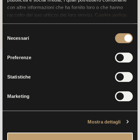
con altre informazioni che ha fornito loro o che hanno
raccolto dal suo utilizzo dei loro servizi.
Cookie policy.
SERVIZI
S
Necessari
e
l
e
Preferenze
z
i
o
Statistiche
n
e
Marketing
d
e
l
Mostra dettagli
c
o
n