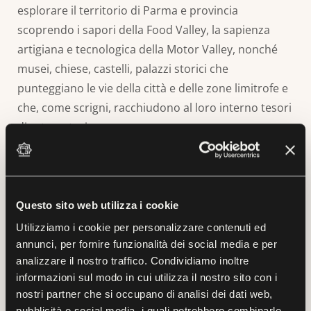
esplorare il territorio di Parma e provincia
scoprendo i sapori della Food Valley, la sapienza
artigiana e tecnologica della Motor Valley, nonché
musei, chiese, castelli, palazzi storici che
punteggiano le vie della città e delle zone limitrofe e
che, come scrigni, racchiudono al loro interno tesori
di arte e storia.
Al Labirinto non troverete un
hotel convenzionale
,
ma un rifugio tra
arte e natura
che offre
un’esperienza autentica
e immersiva nello
stile
Questo sito web utilizza i cookie
inconfondibile di Franco Maria Ricci.
Utilizziamo i cookie per personalizzare contenuti ed
annunci, per fornire funzionalità dei social media e per
Il personale sarà a vostra disposizione durante gli
analizzare il nostro traffico. Condividiamo inoltre
orari di apertura del parco, mentre al di fuori di
informazioni sul modo in cui utilizza il nostro sito con i
questi un
numero dedicato
garantirà supporto per
nostri partner che si occupano di analisi dei dati web,
necessità extra-ordinarie.
pubblicità e social media, i quali potrebbero combinarle