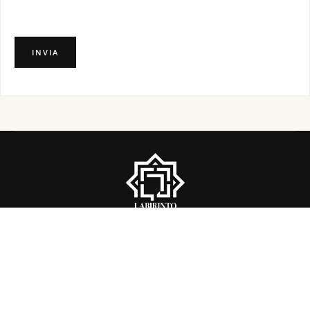
Labirinto della Masone – Masone srl | Strada Masone, 121 – 43012
Fontanellato (PR) – Tel.: +39 0521 827081 –
labirinto@francomariaricci.com
| CF 02866010156 e P. IVA