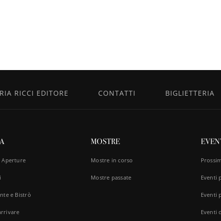
IA RICCI EDITORE
CONTATTI
BIGLIETTERIA
TA
MOSTRE
EVEN
e Aperture
Mostre in corso
Prossim
i
Mostre passate
Eventi 
nte e Bistrò
Eventi p
rrivare
Eventi d