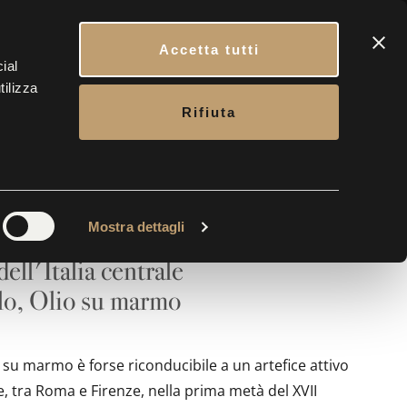
ATTI
CARRELLO
PRENOTA IL TUO INGRESSO
ITA
Accetta tutti
ial
tilizza
CONTATTI
BIGLIETTERIA
Rifiuta
 di cardinale
Mostra dettagli
ll'Italia centrale
lo, Olio su marmo
 su marmo è forse riconducibile a un artefice attivo
le, tra Roma e Firenze, nella prima metà del XVII