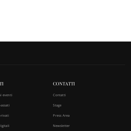
TI
CONTATTI
i eventi
Contatti
passati
Stage
rivati
Press Area
igitali
Newsletter