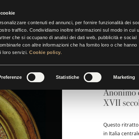
IETTERIA APERTA FINO ALLE 17.30
CONT
 cookie
rsonalizzare contenuti ed annunci, per fornire funzionalità dei soc
ostro traffico. Condividiamo inoltre informazioni sul modo in cui u
STRE
EVENTI
INIZIATIVE
SUITES
GALLERY
partner che si occupano di analisi dei dati web, pubblicità e social
combinarle con altre informazioni che ha fornito loro o che hanno
i loro servizi.
Cookie policy.
Ritratto
Preferenze
Statistiche
Marketing
Anonimo de
XVII seco
Questo ritratto
in Italia centra