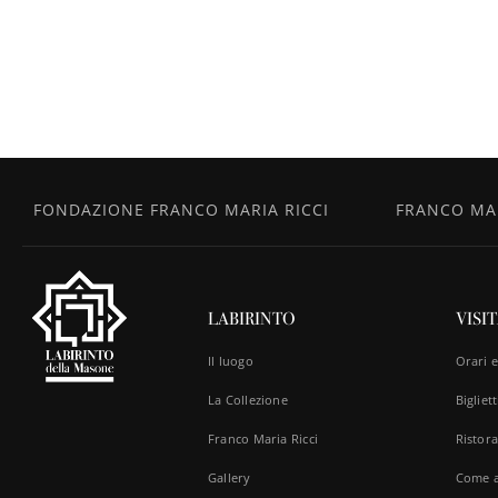
FONDAZIONE FRANCO MARIA RICCI
FRANCO MAR
LABIRINTO
VISI
Il luogo
Orari 
La Collezione
Bigliett
Franco Maria Ricci
Ristora
Gallery
Come a