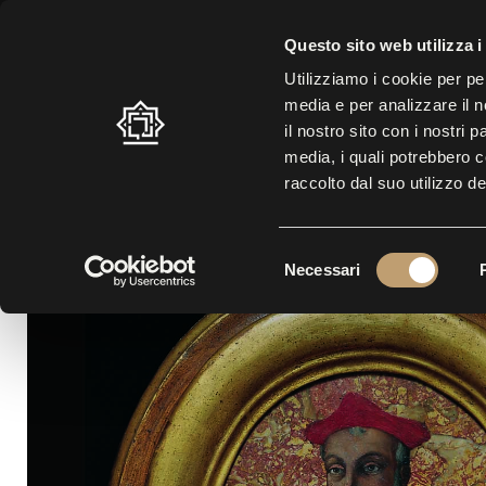
ORARIO ESTIVO: 10.30 – 19.00 |
ULTIMO INGRESSO: 17.30
| BIGL
Questo sito web utilizza i
Utilizziamo i cookie per pe
media e per analizzare il n
LABIRINTO
VISITA
MO
il nostro sito con i nostri 
media, i quali potrebbero 
raccolto dal suo utilizzo de
S
Necessari
e
l
e
z
i
o
n
e