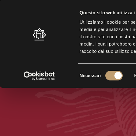
ORARIO ESTIVO: 10.30 – 19.00 |
ULTIMO INGRESSO: 17.30
| BIGL
Questo sito web utilizza i
Utilizziamo i cookie per pe
media e per analizzare il n
LABIRINTO
VISITA
MO
il nostro sito con i nostri 
media, i quali potrebbero 
raccolto dal suo utilizzo de
S
Necessari
e
l
e
z
i
o
n
e