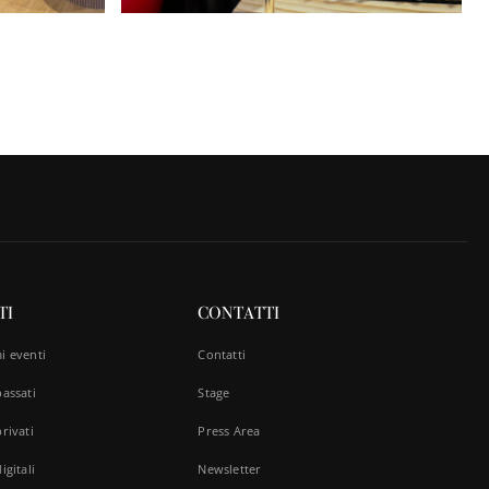
TI
CONTATTI
i eventi
Contatti
passati
Stage
rivati
Press Area
igitali
Newsletter