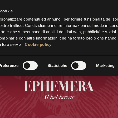
IETTERIA APERTA FINO ALLE 17.30
CONT
 cookie
rsonalizzare contenuti ed annunci, per fornire funzionalità dei soc
ostro traffico. Condividiamo inoltre informazioni sul modo in cui u
STRE
EVENTI
INIZIATIVE
SUITES
GALLERY
partner che si occupano di analisi dei dati web, pubblicità e social
combinarle con altre informazioni che ha fornito loro o che hanno
i loro servizi.
Cookie policy.
Preferenze
Statistiche
Marketing