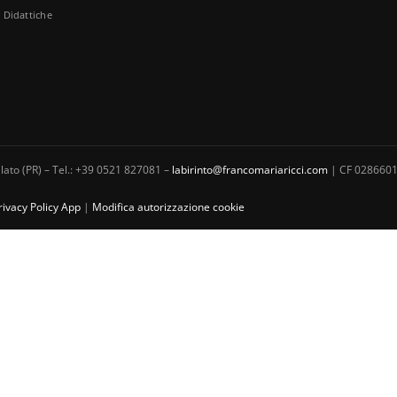
à Didattiche
ato (PR) – Tel.: +39 0521 827081 –
labirinto@francomariaricci.com
| CF 0286601
rivacy Policy App
|
Modifica autorizzazione cookie