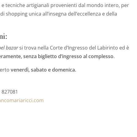
i e tecniche artigianali provenienti dal mondo intero, per
di shopping unica all’insegna dell’eccellenza e della
ni:
bel bazar
si trova nella Corte d’Ingresso del Labirinto ed è
beramente, senza biglietto d’ingresso al complesso
.
perto
venerdì, sabato e domenica.
1 827081
ncomariaricci.com