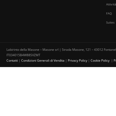
Attivit
FAQ
Suites
Labirinto della Masone – Masone srl | Strada Masone, 121 – 43012 Fontanell
IT034015B4W88SVZMT
Contatti
|
Condizioni Generali di Vendita
|
Privacy Policy
|
Cookie Policy
|
P