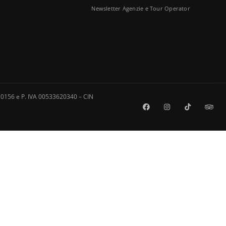
Newsletter Agenzie e Tour Operator
0156 e P. IVA 00533620340 – CIN