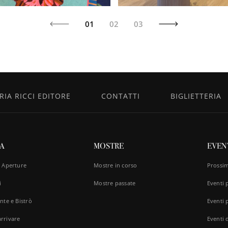
01
02
03
IA RICCI EDITORE
CONTATTI
BIGLIETTERIA
TA
MOSTRE
EVEN
e Aperture
Mostre in corso
Prossim
i
Mostre passate
Eventi 
nte e Bistrò
Eventi p
rrivare
Eventi d