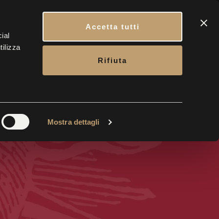
ATTI
CARRELLO
PRENOTA IL TUO INGRESSO
ITA
Accetta tutti
ial
tilizza
CONTATTI
BIGLIETTERIA
Rifiuta
Mostra dettagli