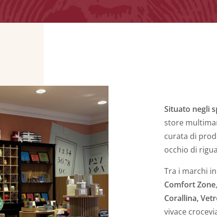
Situato negli 
store multimar
curata di prod
occhio di rigu
Tra i marchi i
Comfort Zone
Corallina, Vetr
vivace crocevia