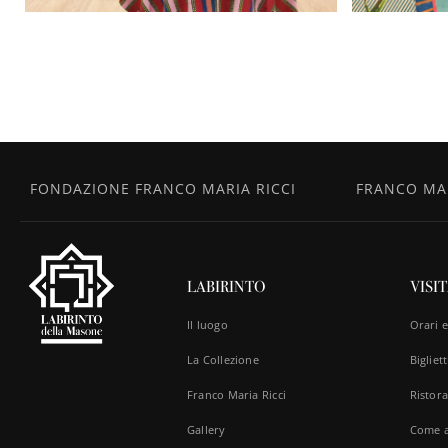
FONDAZIONE FRANCO MARIA RICCI
FRANCO MAR
LABIRINTO
VISI
Il luogo
Orari 
La Collezione
Bigliett
Franco Maria Ricci
Ristora
Gallery
Come a