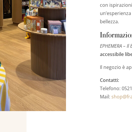
con ispirazion
un’esperienza 
bellezza.
Informazio
EPHEMERA – Il 
accessibile li
Il negozio è a
Contatti:
Telefono: 052
Mail:
shop@fra