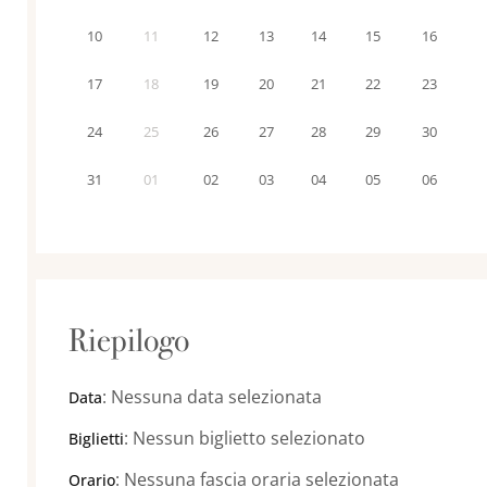
10
11
12
13
14
15
16
17
18
19
20
21
22
23
24
25
26
27
28
29
30
31
01
02
03
04
05
06
Riepilogo
:
Nessuna data selezionata
Data
:
Nessun biglietto selezionato
Biglietti
:
Nessuna fascia oraria selezionata
Orario