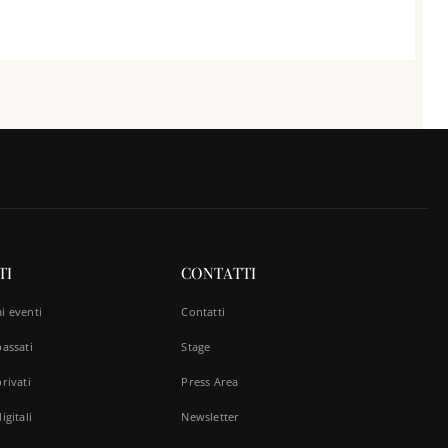
TI
CONTATTI
i eventi
Contatti
passati
Stage
rivati
Press Area
igitali
Newsletter