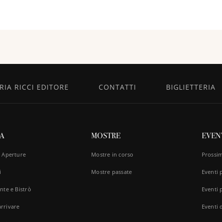
IA RICCI EDITORE
CONTATTI
BIGLIETTERIA
TA
MOSTRE
EVEN
e Aperture
Mostre in corso
Prossim
i
Mostre passate
Eventi 
nte e Bistrò
Eventi p
rrivare
Eventi d