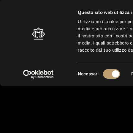
ORARIO ESTIVO: 10.30 – 19.00 |
ULTIMO INGRESSO: 17.30
| BIGL
Questo sito web utilizza i
Utilizziamo i cookie per pe
media e per analizzare il n
LABIRINTO
VISITA
MO
il nostro sito con i nostri 
media, i quali potrebbero 
raccolto dal suo utilizzo de
S
Necessari
e
l
e
z
i
o
n
e