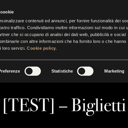
IETTERIA APERTA FINO ALLE 17.30
CONT
 cookie
rsonalizzare contenuti ed annunci, per fornire funzionalità dei soc
ostro traffico. Condividiamo inoltre informazioni sul modo in cui u
STRE
EVENTI
INIZIATIVE
SUITES
GALLERY
partner che si occupano di analisi dei dati web, pubblicità e social
combinarle con altre informazioni che ha fornito loro o che hanno
i loro servizi.
Cookie policy.
Preferenze
Statistiche
Marketing
[TEST] – Biglietti