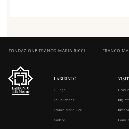
FONDAZIONE FRANCO MARIA RICCI
FRANCO MAR
LABIRINTO
VISI
Il luogo
Orari 
La Collezione
Bigliett
Franco Maria Ricci
Ristora
Gallery
Come a