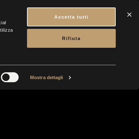
ATTI
CARRELLO
PRENOTA IL TUO INGRESSO
ITA
Accetta tutti
ial
tilizza
CONTATTI
BIGLIETTERIA
Rifiuta
Mostra dettagli