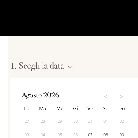
d
e
l
c
o
n
s
e
n
1. Scegli la data
s
o
Agosto 2026
<
>
Lu
Ma
Me
Gi
Ve
Sa
Do
27
28
29
30
31
01
02
03
04
05
06
07
08
09