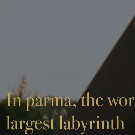
In parma, the wor
largest labyrinth