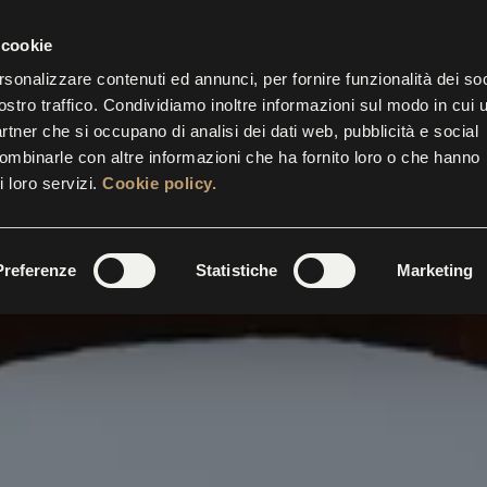
nco Maria Ricci
0 P.M.
| THE TICKET OFFICE CLOSES AT 5.30 P.M.
 cookie
rsonalizzare contenuti ed annunci, per fornire funzionalità dei soc
ostro traffico. Condividiamo inoltre informazioni sul modo in cui u
partner che si occupano di analisi dei dati web, pubblicità e social
BITIONS
EVENTS
INITIATIVES
SUITES
GALL
combinarle con altre informazioni che ha fornito loro o che hanno
i loro servizi.
Cookie policy.
Preferenze
Statistiche
Marketing