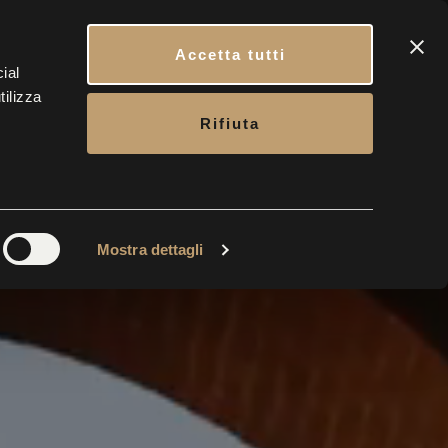
CONTACTS
BOOK YOUR VISIT
ENG
Accetta tutti
ial
tilizza
ERY
CONTACTS
TICKETS
Rifiuta
Mostra dettagli