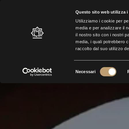
Labirinto della Masone di Fra
SUMMER SCHEDULE: 10.30 A.M. – 7.00 P.M. |
LAST ENTRY AT 5.3
Questo sito web utilizza i
Utilizziamo i cookie per pe
media e per analizzare il n
il nostro sito con i nostri 
LABYRINTH
VISIT
EXHI
media, i quali potrebbero 
raccolto dal suo utilizzo de
S
Necessari
e
l
e
z
i
o
n
e