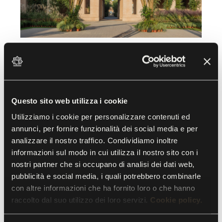
30 E 31 MAGGIO, 1 E 2 GIUGNO 2026 -
EVENTI AL LABIRINTO
Il Villaggio del Bamboo
Questo sito web utilizza i cookie
Utilizziamo i cookie per personalizzare contenuti ed
Laboratorio per tutte le età di
annunci, per fornire funzionalità dei social media e per
costruzioni in bamboo
analizzare il nostro traffico. Condividiamo inoltre
informazioni sul modo in cui utilizza il nostro sito con i
nostri partner che si occupano di analisi dei dati web,
Da sabato 30 maggio a martedì 2 giugno
pubblicità e social media, i quali potrebbero combinarle
compreso
il Labirinto della Masone ospita
il
con altre informazioni che ha fornito loro o che hanno
Villaggio del Bamboo
, un
laboratorio
raccolto dal suo utilizzo dei loro servizi.
Cookie policy.
esperienziale
di costruzione di opere naturali