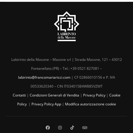
Labirinto della Masone – Masone srl | Strada Masone, 121 – 43012
Fontanellato (PR) – Tel.: +39 0521 827081 –
labirinto@francomariaricci.com
| CF 02866010156 e P. IVA
00533620340 – CIN IT034015B4W88SVZMT
Contatti
|
Condizioni Generali di Vendita
|
Privacy Policy
|
Cookie
Policy
|
Privacy Policy App
|
Modifica autorizzazione cookie