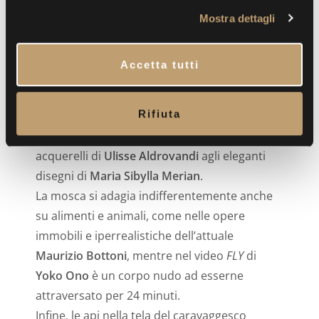
l
Variopinte composizioni floreali in cui una
Mostra dettagli
c
mosca ha deciso di posarsi, realizzate da
o
n
maestri del barocco come
Willem van Aelst
,
Accetta tutti
s
Isaak Soreau
e
Giovanna Garzoni
, decorano
e
la sala dedicata alle nature morte e la
n
Rifiuta
condividono con alcuni dei più importanti
s
volumi a stampa dedicati all’insetto, dagli
o
acquerelli di
Ulisse Aldrovandi
agli eleganti
disegni di
Maria Sibylla Merian
.
La mosca si adagia indifferentemente anche
su alimenti e animali, come nelle opere
immobili e iperrealistiche dell’attuale
Maurizio Bottoni
, mentre nel video
FLY
di
Yoko Ono
è un corpo nudo ad esserne
attraversato per 24 minuti.
Infine, le api nella tela del caravaggesco