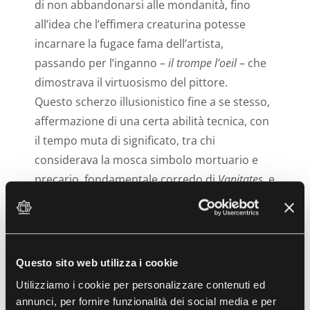
di non abbandonarsi alle mondanità, fino
all’idea che l’effimera creaturina potesse
incarnare la fugace fama dell’artista,
passando per l’inganno –
il trompe l’oeil
– che
dimostrava il virtuosismo del pittore.
Questo scherzo illusionistico fine a se stesso,
affermazione di una certa abilità tecnica, con
il tempo muta di significato, tra chi
considerava la mosca simbolo mortuario e
precario, fondamentale corredo di
Vanitates
, e
chi invece un insetto come tanti, trovatosi a
dover competere nelle nature morte con le
più attraenti farfalle.
Questo sito web utilizza i cookie
La (sincera?) simpatia nei confronti della
Utilizziamo i cookie per personalizzare contenuti ed
mosca da parte dell’Alberti – che arriva ad
annunci, per fornire funzionalità dei social media e per
affermare: “E quindi di gran lunga sono