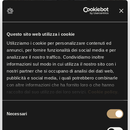
MASSIMO LISTRI
Questo sito web utilizza i cookie
Utilizziamo i cookie per personalizzare contenuti ed
L’Occhio Felice
annunci, per fornire funzionalità dei social media e per
analizzare il nostro traffico. Condividiamo inoltre
17 aprile 2016 - 31 luglio 2016
informazioni sul modo in cui utilizza il nostro sito con i
nostri partner che si occupano di analisi dei dati web,
L
a mostra del fotografo fiorentino
Massimo Listri
,
pubblicità e social media, i quali potrebbero combinarle
maestro internazionalmente riconosciuto della
con altre informazioni che ha fornito loro o che hanno
fotografia di Arte, Architettura e Interni, è la naturale
raccolto dal suo utilizzo dei loro servizi.
Cookie policy.
conseguenza e la consacrazione di un lungo
S
sodalizio: quello che da più di trent’anni lo lega
Necessari
e
all’editore Franco Maria Ricci.
l
e
Nell’universo di Listri i corpi sono assenti,