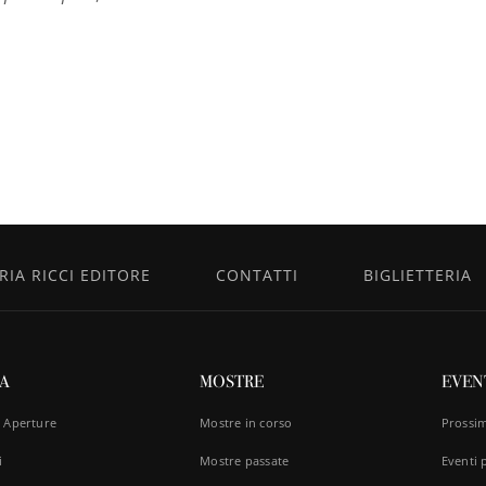
IA RICCI EDITORE
CONTATTI
BIGLIETTERIA
TA
MOSTRE
EVEN
e Aperture
Mostre in corso
Prossim
i
Mostre passate
Eventi 