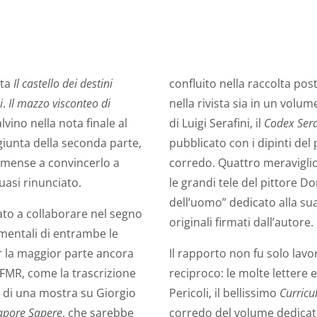
lta
Il castello dei destini
confluito nella raccolta p
i
.
Il mazzo visconteo di
nella rivista sia in un volu
vino nella nota finale al
di Luigi Serafini, il
Codex Ser
giunta della seconda parte,
pubblicato con i dipinti del
armense a convincerlo a
corredo. Quattro meravigli
quasi rinunciato.
le grandi tele del pittore D
dell’uomo” dedicato alla su
to a collaborare nel segno
originali firmati dall’autore.
damentali di entrambe le
per la maggior parte ancora
Il rapporto non fu solo lav
a FMR, come la trascrizione
reciproco: le molte lettere e
e di una mostra su Giorgio
Pericoli, il bellissimo
Curricu
apore Sapere
, che sarebbe
corredo del volume dedicat