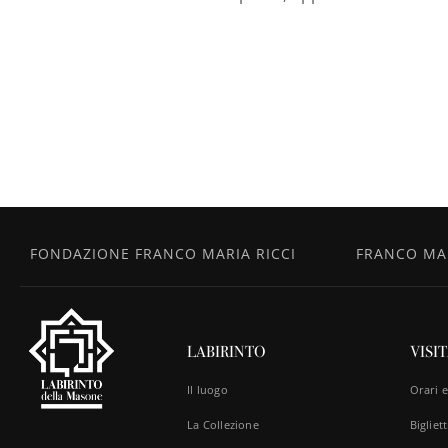
FONDAZIONE FRANCO MARIA RICCI
FRANCO MAR
LABIRINTO
VISI
Il luogo
Orari 
La Collezione
Bigliett