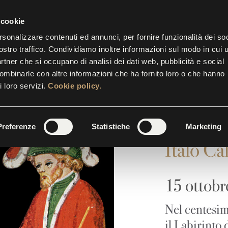
IETTERIA APERTA FINO ALLE 17.30
CONT
 cookie
rsonalizzare contenuti ed annunci, per fornire funzionalità dei soc
ostro traffico. Condividiamo inoltre informazioni sul modo in cui u
STRE
EVENTI
INIZIATIVE
SUITES
GALLERY
partner che si occupano di analisi dei dati web, pubblicità e social
combinarle con altre informazioni che ha fornito loro o che hanno
i loro servizi.
Cookie policy.
DESTIN
Preferenze
Statistiche
Marketing
Italo Ca
15 ottob
Nel centesimo
il Labirinto