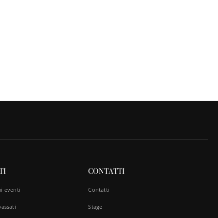
TI
CONTATTI
i eventi
Contatti
passati
Stage