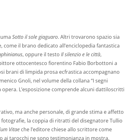
ostuma
Sotto il sole giaguaro
. Altri trovarono spazio sia
me, come il brano dedicato all’enciclopedia fantastica
aphinianus
, oppure il testo
Il silenzio e le città
,
 pittore ottocentesco fiorentino Fabio Borbottoni a
osi brani di limpida prosa ecfrastica accompagnano
omenico Gnoli, nel volume della collana “I segni
a opera. L’esposizione comprende alcuni dattiloscritti
orativo, ma anche personale, di grande stima e affetto
 fotografie, la coppia di ritratti del disegnatore Tullio
lum Vitae
che l’editore chiese allo scrittore come
o ai tarocchi ne sono testimonianza in mostra.