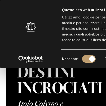
ORARIO ESTIVO: 10.30 – 19.00 |
ULTIMO INGRESSO: 17.30
| BIGL
Questo sito web utilizza i
Utilizziamo i cookie per pe
media e per analizzare il n
LABIRINTO
VISITA
MO
il nostro sito con i nostri 
media, i quali potrebbero 
raccolto dal suo utilizzo de
S
Necessari
e
l
e
z
i
o
n
e