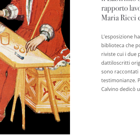
rapporto lavo
Maria Ricci e
L’esposizione ha
biblioteca che po
riviste cui i due
dattiloscritti ori
sono raccontati d
testimonianze. P
Calvino dedicò u