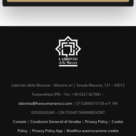
o
Labirinto della Masone – Masone srl | Strada Masone, 121 – 43012
Fontanellato (PR) – Tel.: +39 0521 827081 –
labirinto@francomariaricci.com
| CF 02866010156 e P. IVA
00533620340 – CIN IT034015B4W88SVZMT
Contatti
|
Condizioni Generali di Vendita
|
Privacy Policy
|
Cookie
Policy
|
Privacy Policy App
|
Modifica autorizzazione cookie