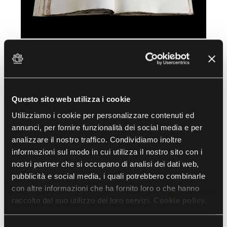
22, 23 E 24 MARZO 2019 -
EVENTI AL LABIRINTO
Il Filo d’Arianna 2019
Questo sito web utilizza i cookie
Utilizziamo i cookie per personalizzare contenuti ed
Libri di pregio antichi e moderni nel
annunci, per fornire funzionalità dei social media e per
Labirinto di Franco Maria Ricci
analizzare il nostro traffico. Condividiamo inoltre
informazioni sul modo in cui utilizza il nostro sito con i
nostri partner che si occupano di analisi dei dati web,
Nella splendida cornice che è il suo Labirinto
pubblicità e social media, i quali potrebbero combinarle
della Masone, Franco Maria Ricci, editore,
con altre informazioni che ha fornito loro o che hanno
raccolto dal suo utilizzo dei loro servizi.
Cookie policy.
collezionista e bibliofilo, ospita la prima edizione
de
Il Filo d’Arianna
, mostra mercato di libri