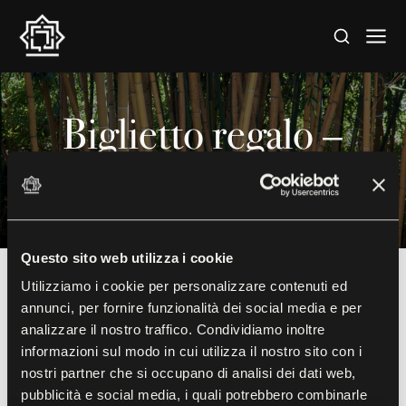
Biglietto regalo –
Seleziona una data
Questo sito web utilizza i cookie
Utilizziamo i cookie per personalizzare contenuti ed
annunci, per fornire funzionalità dei social media e per
Per usufruire del biglietto regalo, ti chiediamo di
analizzare il nostro traffico. Condividiamo inoltre
annunciare la visita effettuando la prenotazione
informazioni sul modo in cui utilizza il nostro sito con i
online.
nostri partner che si occupano di analisi dei dati web,
pubblicità e social media, i quali potrebbero combinarle
Il biglietto è valido per un anno dalla data