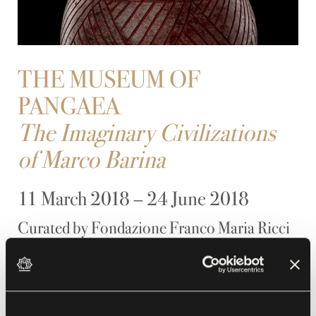
THE MUSEUM OF
PANGAEA
The Imaginary Civilizations
of Marco Barina
11 March 2018 – 24 June 2018
Curated by Fondazione Franco Maria Ricci
I
n 2018, Labirinto della Masone’s Spring exhibition
takes its title from Pangaea, the super-continent
that broke up 180 million years ago, creating two
continents, Laurasia and Gondwana, the direct