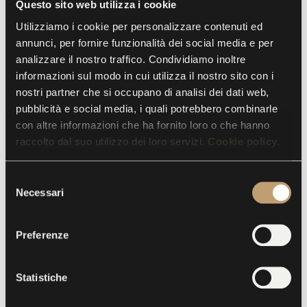
Questo sito web utilizza i cookie
predecessors of Africa, Asia, Europe, Oceania, and
Utilizziamo i cookie per personalizzare contenuti ed
Antarctica.
annunci, per fornire funzionalità dei social media e per
analizzare il nostro traffico. Condividiamo inoltre
Idols, totem poles, fetish objects, masks, funerary
informazioni sul modo in cui utilizza il nostro sito con i
urns: the Museum of Pangaea contains objects of
nostri partner che si occupano di analisi dei dati web,
imaginary peoples. All these exhibited “antiquities” –
pubblicità e social media, i quali potrebbero combinarle
about seventy pieces in total – were created by
con altre informazioni che ha fornito loro o che hanno
raccolto dal suo utilizzo dei loro servizi.
Cookie policy.
Marco Barina, a contemporary Roman artist who
has haunted flea markets such as Porta Portese for
S
more than ten years, searching amongst the bric-a-
Necessari
e
brac for fragments of a disassembled Pantheon he
l
then attempts to put back together, thereby
e
Preferenze
restoring its power.
z
i
o
Statistiche
n