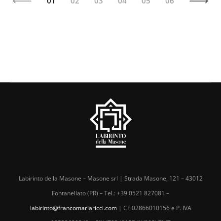
01
02
03
04
05
06
Labirinto della Masone – Masone srl | Strada Masone, 121 – 43012
Fontanellato (PR) – Tel.: +39 0521 827081 –
labirinto@francomariaricci.com
| CF 02866010156 e P. IVA