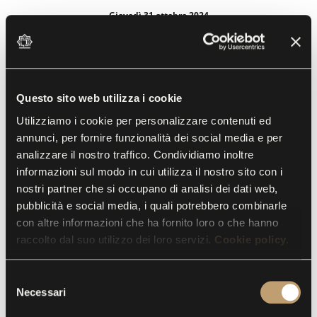
Giovedì 31 ottobre 2024
Appuntamento dalle ore 23 del 31 Ottobre al
Labirinto della Masone.
All’apertura dei cancelli, il pubblico sentirà la musica
Questo sito web utilizza i cookie
risuonare dagli ampi portici della Corte Centrale: tre
Utilizziamo i cookie per personalizzare contenuti ed
sale, Bodoni, Calvino e Borges e una rotazione di
annunci, per fornire funzionalità dei social media e per
artisti in successione per ballare senza sosta fino a
analizzare il nostro traffico. Condividiamo inoltre
notte fonda.
informazioni sul modo in cui utilizza il nostro sito con i
nostri partner che si occupano di analisi dei dati web,
pubblicità e social media, i quali potrebbero combinarle
con altre informazioni che ha fornito loro o che hanno
LEGGI DI PIÙ
raccolto dal suo utilizzo dei loro servizi.
Cookie policy.
S
Necessari
e
l