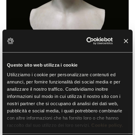
Questo sito web utilizza i cookie
Portrait of a Man (Jerome Bonaparte?)
Utilizziamo i cookie per personalizzare contenuti ed
annunci, per fornire funzionalità dei social media e per
Circle of Lorenzo Bartolini (1777-1850)
analizzare il nostro traffico. Condividiamo inoltre
19th century, White marble
informazioni sul modo in cui utilizza il nostro sito con i
nostri partner che si occupano di analisi dei dati web,
pubblicità e social media, i quali potrebbero combinarle
Acquired for the collection together with another
con altre informazioni che ha fornito loro o che hanno
bust, a female portrait assumed to be that of
raccolto dal suo utilizzo dei loro servizi.
Cookie policy.
Carlotta Bonaparte, this impeccably rendered