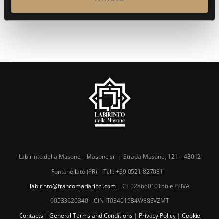
s
o
Labirinto della Masone – Masone srl | Strada Masone, 121 – 43012
Fontanellato (PR) – Tel.: +39 0521 827081 –
labirinto@francomariaricci.com
| CF 02866010156 e P. IVA
00533620340 – CIN IT034015B4W88SVZMT
Contacts
|
General Terms and Conditions
|
Privacy Policy
|
Cookie