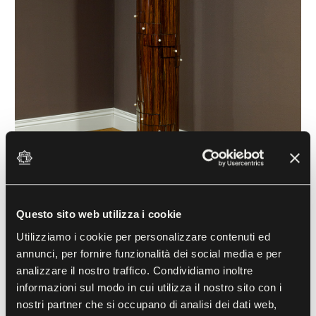
Questo sito web utilizza i cookie
Utilizziamo i cookie per personalizzare contenuti ed
Column with Small Drawers
annunci, per fornire funzionalità dei social media e per
Jacques-Émile Ruhlmann (1879-1933)
analizzare il nostro traffico. Condividiamo inoltre
20th century, Mahogany wood
informazioni sul modo in cui utilizza il nostro sito con i
nostri partner che si occupano di analisi dei dati web,