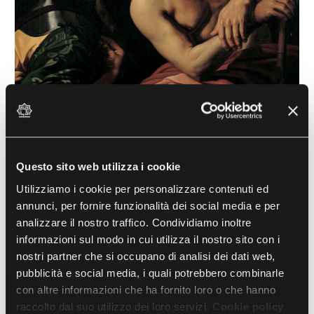
Questo sito web utilizza i cookie
Utilizziamo i cookie per personalizzare contenuti ed
Christ Mocked and Crowned with
annunci, per fornire funzionalità dei social media e per
analizzare il nostro traffico. Condividiamo inoltre
Thorns
informazioni sul modo in cui utilizza il nostro sito con i
Valentin De Boulogne (1594-1632)
nostri partner che si occupano di analisi dei dati web,
17th century, Oil on canvas
pubblicità e social media, i quali potrebbero combinarle
con altre informazioni che ha fornito loro o che hanno
raccolto dal suo utilizzo dei loro servizi.
Cookie policy.