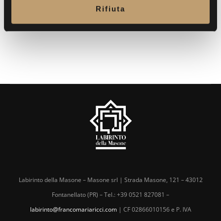
n
BACK TO COLLECTIONS
Rifiuta
s
o
Labirinto della Masone – Masone srl | Strada Masone, 121 – 43012
Fontanellato (PR) – Tel.: +39 0521 827081 –
labirinto@francomariaricci.com
| CF 02866010156 e P. IVA