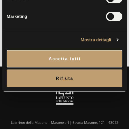
n
e
Marketing
d
BACK TO COLLECTIONS
e
l
Mostra dettagli
c
o
n
Accetta tutti
s
e
n
Rifiuta
s
o
Labirinto della Masone – Masone srl | Strada Masone, 121 – 43012