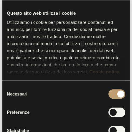
Lombardy
19th century, Partially carved, painted, and
Questo sito web utilizza i cookie
gilded walnut wood
Utilizziamo i cookie per personalizzare contenuti ed
annunci, per fornire funzionalità dei social media e per
This apothecary cabinet, now used as a bookcase,
analizzare il nostro traffico. Condividiamo inoltre
informazioni sul modo in cui utilizza il nostro sito con i
made of carved, painted and gilded walnut wood,
nostri partner che si occupano di analisi dei dati web,
was undoubtedly made in Lombardy. The lower part
pubblicità e social media, i quali potrebbero combinarle
alternates between drawers and doors, while the
con altre informazioni che ha fornito loro o che hanno
upper part consists of panels with glass doors
raccolto dal suo utilizzo dei loro servizi.
Cookie policy.
interspersed with neoclassical columns. The plaques
at the top contain the names of doctors and
S
scientists of the past and refer to the products
Necessari
e
offered in the pharmacy. It was possible to access
l
e
the back of the pharmacy, where medicinal products
Preferenze
z
were kept, through the two side doors in the centre
i
of the cabinet.
o
Statistiche