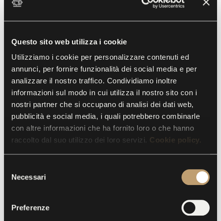
Questo sito web utilizza i cookie
Utilizziamo i cookie per personalizzare contenuti ed
annunci, per fornire funzionalità dei social media e per
analizzare il nostro traffico. Condividiamo inoltre
informazioni sul modo in cui utilizza il nostro sito con i
Annual Membership
Gift ticket
nostri partner che si occupano di analisi dei dati web,
pubblicità e social media, i quali potrebbero combinarle
€
50.00
€
20.00
con altre informazioni che ha fornito loro o che hanno
raccolto dal suo utilizzo dei loro servizi.
Cookie policy.
ADD TO CART
ADD TO CART
S
Necessari
e
l
e
Preferenze
z